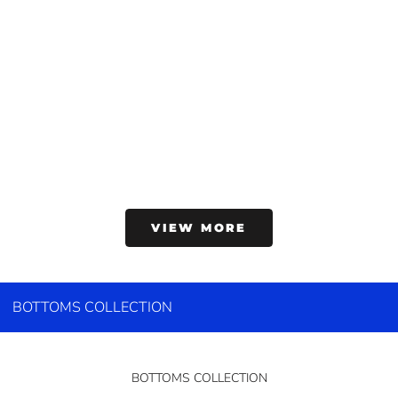
QS884B polo tops
QS883B polo tops
セール価格
セール価格
¥7,600
¥7,600
VIEW MORE
BOTTOMS COLLECTION
BOTTOMS COLLECTION