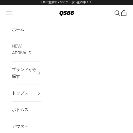
コンテンツへスキップ
LINE追加で￥500クーポン配布中！！
メニューを開く
検索を開
カート
QS86
ホーム
NEW
ARRIVALS
ブランドから
探す
トップス
ボトムス
アウター