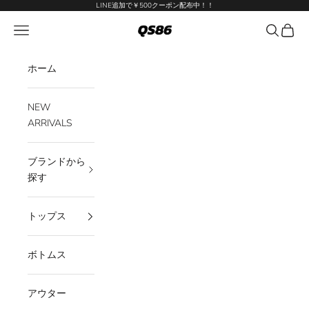
コンテンツへスキップ
LINE追加で￥500クーポン配布中！！
QS86
メニューを開く
検索を開
カート
ホーム
NEW
ARRIVALS
ブランドから
探す
トップス
ボトムス
アウター