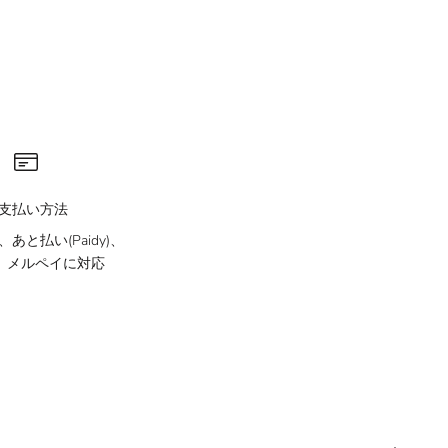
支払い方法
あと払い(Paidy)、
ay、メルペイに対応