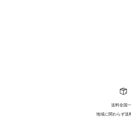
QS857B uniform top
Q
セール価格
¥8,090
送料全国
地域に関わらず送料