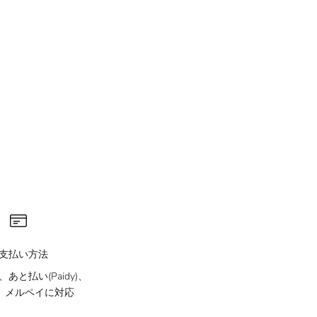
支払い方法
あと払い(Paidy)、
ay、メルペイに対応