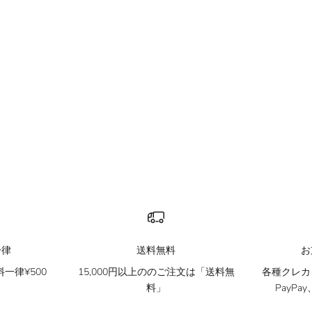
S842B denim shorts
セール価格
¥8,900
一律
送料無料
お
一律¥500
15,000円以上ののご注文は「送料無
各種クレカ、
料」
PayP