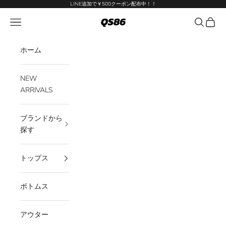
コンテンツへスキップ
LINE追加で￥500クーポン配布中！！
QS86
メニューを開く
検索を開
カート
ホーム
NEW
ARRIVALS
ブランドから
探す
トップス
ボトムス
アウター