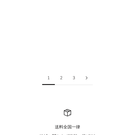
QS847B sweat pants
QS846B border tee
セール価格
セール価格
¥8,900
¥7,100
1
2
3
送料全国一律