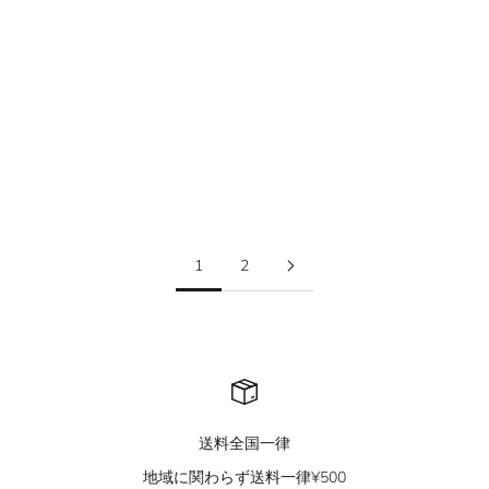
QS888B polo top
QS889B cross tee
セール価格
セール価格
¥7,400
¥6,100
1
2
送料全国一律
地域に関わらず送料一律¥500