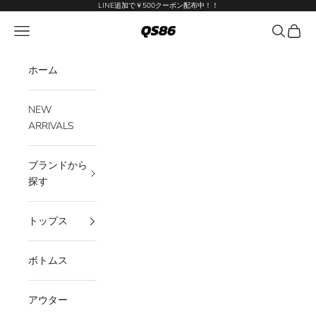
コンテンツへスキップ
LINE追加で￥500クーポン配布中！！
QS86
メニューを開く
検索を開
カート
ホーム
NEW
ARRIVALS
ブランドから
探す
トップス
ボトムス
アウター