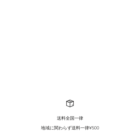
QS415A damage zip hoodie
QS229B mountain carving
jacket
セール価格
¥8,900
セール価格
¥11,500
送料全国一律
地域に関わらず送料一律¥500