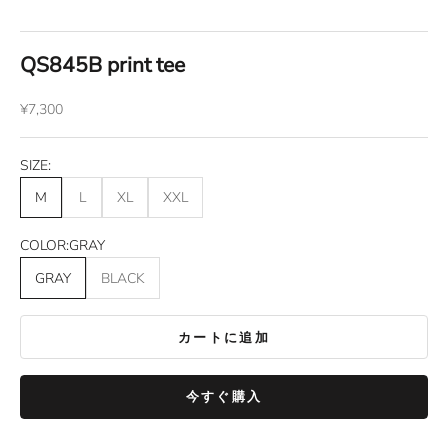
QS845B print tee
セール価格
¥7,300
SIZE:
M
L
XL
XXL
COLOR:
GRAY
GRAY
BLACK
カートに追加
今すぐ購入