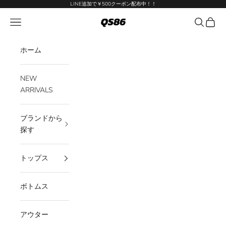
コンテンツへスキップ
LINE追加で￥500クーポン配布中！！
QS86
メニューを開く
検索を開
カート
ホーム
NEW
ARRIVALS
ブランドから
探す
トップス
ボトムス
アウター