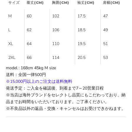
サイズ
着丈(CM)
胸囲(CM)
袖丈(CM)
肩幅(CM)
M
60
102
17.5
47
L
62
106
18.5
49
XL
64
110
19.5
51
2XL
66
114
20.5
53
model : 168cm 45kg M size
送料
：全国一律500円
※15,000円以上のご注文は送料無料
発送予定：ご入金を確認後、到着まで
7
～
20
営業日程
※当店は海外ブランドをセレクトし品質にもこだわっており、納
品までお時間をいただいております。ご了承ください。
※不良品以外の返品・交換・キャンセルはお受けできかねます。