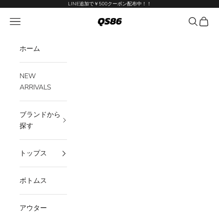
コンテンツへスキップ
LINE追加で￥500クーポン配布中！！
QS86
メニューを開く
検索を開
カート
ホーム
NEW
ARRIVALS
ブランドから
探す
トップス
ボトムス
アウター