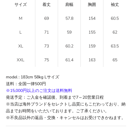
サイズ
着丈
肩幅
胸囲
袖丈
M
69
57.8
154
60.5
L
71
59
155
62
XL
73
60.2
159
63.5
XXL
75
61.4
163
65
model :
183cm 58kg Lサイズ
送料
：全国一律500円
※15,000円以上のご注文は送料無料
発送予定：ご入金を確認後、到着まで
7
～
20
営業日程
※当店は海外ブランドをセレクトし品質にもこだわっており、納
品までお時間をいただいております。ご了承ください。
※不良品以外の返品・交換・キャンセルはお受けできかねます。