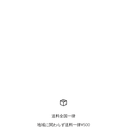
QS229B mountain carving
QS415A damage zip hoodie
jacket
セール価格
¥8,900
セール価格
¥11,500
送料全国一律
地域に関わらず送料一律¥500