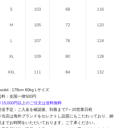
S
103
68
116
M
105
72
120
L
107
76
124
XL
109
80
128
XXL
111
84
132
odel : 178cm 60kg L
サイズ
送料
：全国一律500円
※15,000円以上のご注文は送料無料
発送予定：ご入金を確認後、到着まで
7
～
20
営業日程
※当店は海外ブランドをセレクトし品質にもこだわっており、納
品までお時間をいただいております。ご了承ください。