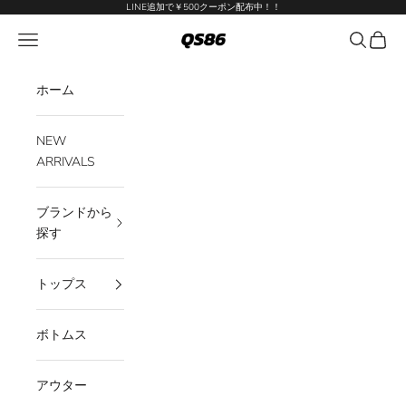
コンテンツへスキップ
LINE追加で￥500クーポン配布中！！
QS86
メニューを開く
検索を開
カート
ホーム
NEW
ARRIVALS
ブランドから
探す
トップス
ボトムス
アウター