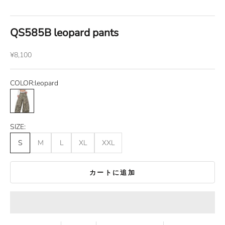
QS585B leopard pants
セール価格
¥8,100
COLOR:
leopard
leopard
SIZE:
S
M
L
XL
XXL
カートに追加