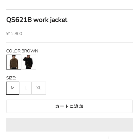
QS621B work jacket
セール価格
¥12,800
COLOR:
BROWN
BROWN
DARKBROWN
SIZE:
M
L
XL
カートに追加