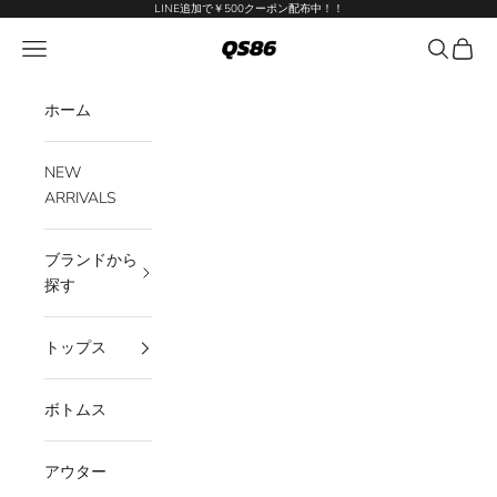
コンテンツへスキップ
LINE追加で￥500クーポン配布中！！
QS86
メニューを開く
検索を開
カート
ホーム
NEW
ARRIVALS
ブランドから
探す
トップス
ボトムス
アウター