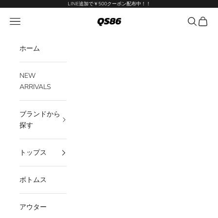
コンテンツへスキップ
LINE追加で￥500クーポン配布中！！
QS86
メニューを開く
検索を開
カート
ホーム
NEW
ARRIVALS
ブランドから
探す
トップス
ボトムス
アウター