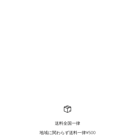
QS415A damage zip hoodie
QS229B mountain carving
jacket
セール価格
¥8,900
セール価格
¥11,500
送料全国一律
地域に関わらず送料一律¥500