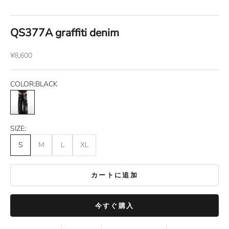
QS377A graffiti denim
セール価格
¥8,600
COLOR:
BLACK
BLACK
SIZE:
S
M
L
XL
カートに追加
今すぐ購入