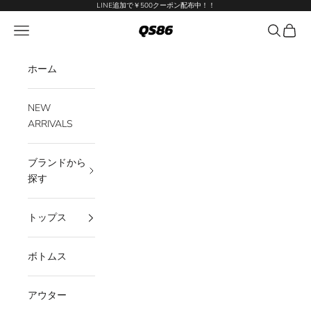
コンテンツへスキップ
LINE追加で￥500クーポン配布中！！
QS86
メニューを開く
検索を開
カート
ホーム
NEW
ARRIVALS
ブランドから
探す
トップス
ボトムス
アウター