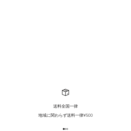
QS415A damage zip hoodie
QS229B mountain carving
jacket
セール価格
¥8,900
セール価格
¥11,500
送料全国一律
地域に関わらず送料一律¥500